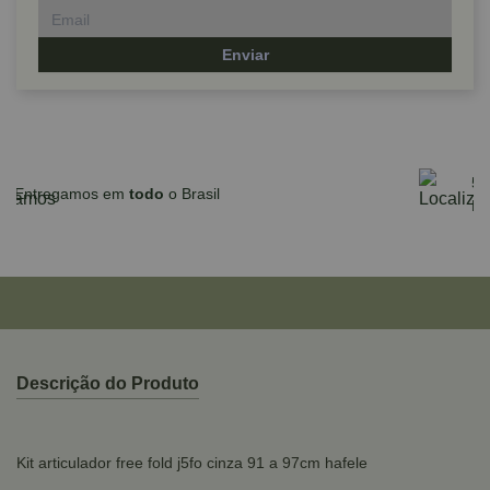
Enviar
Parcele em até 10x sem juros no cartão
para compras acima de R$590,00
Descrição do Produto
Kit articulador free fold j5fo cinza 91 a 97cm hafele