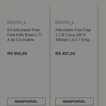
Kit Articulador Free
Articulador Free Flap
Fold H4fo Branco 77
1.7 B Cinza 200 X
A 84 Cm Hafele
400mm 1.4 A 7.9 Kg
Hafele
R$
950,69
R$
497,04
A
S
6
INDISPONÍVEL
INDISPONÍVEL