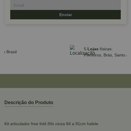
Enviar
10% off 
ele em até 10x sem juros no cartão
*Exceto p
 compras acima de R$590,00
ZEN
Descrição do Produto
Kit articulador free fold i5fo cinza 84 a 91cm hafele