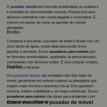
O
puxador concha
tem formato arredondado ou ovalado e
é embutido ou semi-embutido na porta. Proporciona uma
abertura confortável com visual elegante e minimalista. É
comum em portas de correr ou gavetas de móveis
planejados.
Botão
Compacto e funcional, o puxador de botão é fixado com um
único ponto de apoio, sendo ideal para portas leves,
gavetas e armários. Esses
puxadores para móveis
podem
ter formatos arredondados, quadrados ou personalizados,
combinando com diversos estilos. É uma solução simples,
Duplos
charmosa e eficiente.
Os
puxadores duplos
são instalados dos dois lados do
móvel, geralmente em móveis maiores ou planejados que
exigem maior firmeza e presença visual. Eles garantem
simetria, melhor usabilidade e um toque sofisticado. Esses
puxadores para móveis
são ideais para ambientes com
Como escolher o puxador de móvel
design moderno e elegante.