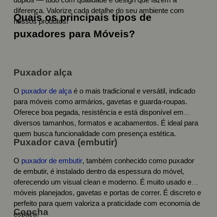
duplos — tudo com qualidade e design que fazem a
diferença. Valorize cada detalhe do seu ambiente com
Quais os principais tipos de
nossos produtos!
puxadores para Móveis?
Puxador alça
O
puxador de alça
é o mais tradicional e versátil, indicado
para móveis como armários, gavetas e guarda-roupas.
Oferece boa pegada, resistência e está disponível em
diversos tamanhos, formatos e acabamentos. É ideal para
quem busca funcionalidade com presença estética.
Puxador cava (embutir)
O
puxador de embutir
, também conhecido como puxador
de embutir, é instalado dentro da espessura do móvel,
oferecendo um visual clean e moderno. É muito usado em
móveis planejados, gavetas e portas de correr. É discreto e
perfeito para quem valoriza a praticidade com economia de
Concha
espaço.