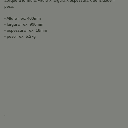
aplique a formula: Altura x largura x espessura x densidade =
peso.
• Altura= ex: 400mm
• largura= ex: 990mm
• espessura= ex: 18mm
• peso= ex: 5,2kg
.