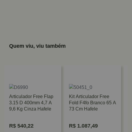
Quem viu, viu também
Articulador Free Flap
Kit Articulador Free
3.15 D 400mm 4,7 A
Fold F4fo Branco 65 A
9,6 Kg Cinza Hafele
73 Cm Hafele
R$
540,22
R$
1.087,49
K