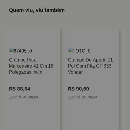
Quem viu, viu também
Grampo Para
Grampo De Aperto 11
Marceneiro 41 Cm 16
Pol Com Fita GF 333
Polegadas Irwin
Vonder
R$
88,84
R$
90,60
G
R
1x de R$ 88,84
1x de R$ 90,60
G