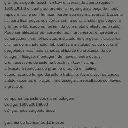
grampo sargento bosch fsn kzw universal de aperto rápido -
1600a001f8 é ideal para prender a régua guia à peça de modo
rápido e fácil e com firmeza, porém seu uso é universal. Bastante
util para fixar peças nos cortes com a serra circular gks 65gce, o
grampo é fabricado em poliamida com metal e elastômero (abs).
Pode ser utilizadas por carpinteiros, marceneiros, empreiteiros,
construções civis, telhadistas, instaladores em geral, vidraceiros,
oficinas de manutenção, fabricantes e instaladores de decks e
pergolados, nas mais variadas utilidade no processo de de
colagem, fixação, montagem de móveis, entre outros.
É um acessório de sistema bosch fsn kzw - clamp
a fixação e remoção do grampo é rápida e intuitiva,
economizando tempo durante o trabalho. Além disso, os apoios
antiderrapantes e fixação firme asseguram resultados confiáveis
e precisos
componentes incluídos na embalagem:
Código: 1600a001f8000
02- grampos sargento bosch
garantia do fabricante: 12 meses