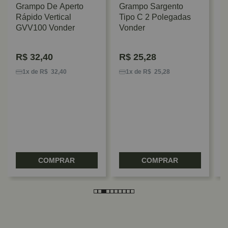
Grampo De Aperto
Grampo Sargento
Rápido Vertical
Tipo C 2 Polegadas
GVV100 Vonder
Vonder
R$
32,40
R$
25,28
G
H
1x de R$ 32,40
1x de R$ 25,28
P
COMPRAR
COMPRAR