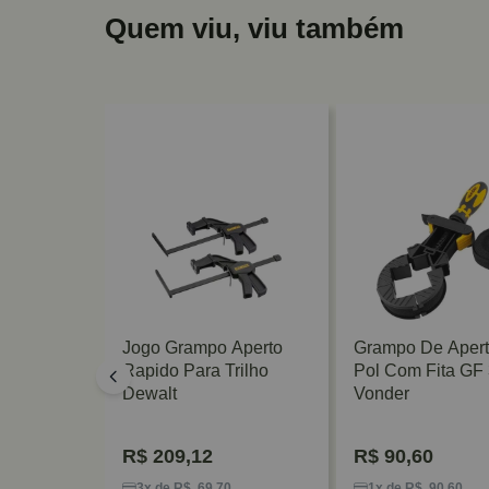
Quem viu, viu também
do Rápido
Jogo Grampo Aperto
Grampo De Apert
 Irwin
Rapido Para Trilho
Pol Com Fita GF
Dewalt
Vonder
R$
209,12
R$
90,60
5
3x de R$ 69,70
1x de R$ 90,60