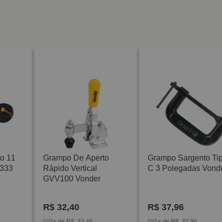
o 11
Grampo De Aperto
Grampo Sargento Ti
 333
Rápido Vertical
C 3 Polegadas Vond
GVV100 Vonder
R$
32,40
R$
37,96
1x de R$ 32,40
1x de R$ 37,96