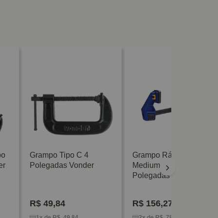
po
Grampo Tipo C 4
Grampo Rápido
er
Polegadas Vonder
Medium Duty 91 Cm 36
Polegadas Irwin
R$
49,84
R$
156,27
1x de R$ 49,84
2x de R$ 78,13