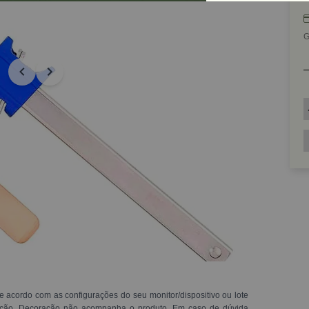
G
e acordo com as configurações do seu monitor/dispositivo ou lote
ração. Decoração não acompanha o produto. Em caso de dúvida