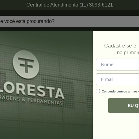
Central de Atendimento (11) 3093-6121
echaduras
Ferragens de Projetos
Ambien
Cadastre-se e
na primei
rampo Sargento
Concordo com os termos
C
R
EU 