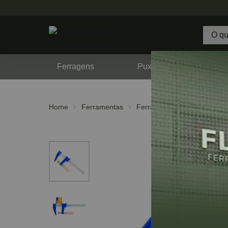
Ferragens
Puxadores
F
Home
Ferramentas
Ferramentas Manuais
G