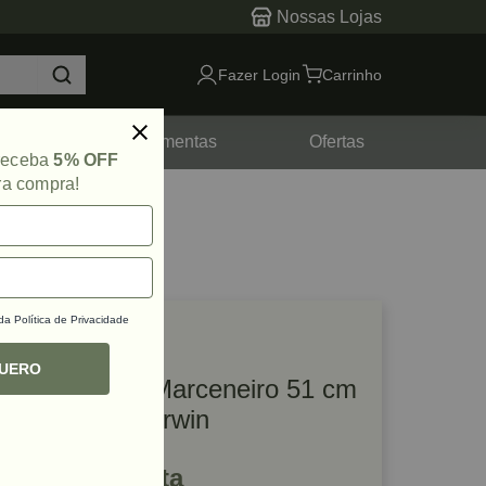
Nossas Lojas
Fazer Login
Carrinho
tes
Ferramentas
Ofertas
 receba
5% OFF
ra compra!
 da
Política de Privacidade
lique e veja!
ef: 67498
QUERO
Grampo para Marceneiro 51 cm
20 Polegadas Irwin
R$ 97,20 à vista