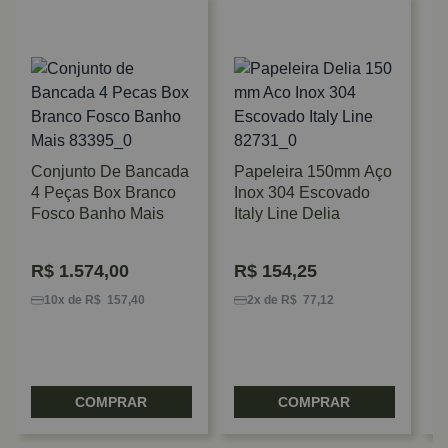
Conjunto De Bancada
Papeleira 150mm Aço
4 Peças Box Branco
Inox 304 Escovado
T
Fosco Banho Mais
Italy Line Delia
B
I
F
R$
1.574,00
R$
154,25
10x de R$ 157,40
2x de R$ 77,12
COMPRAR
COMPRAR