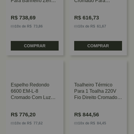
Para Banheiro Zen
Cromado Para
Design
Banheiro Zen Design
R$
738,69
R$
616,73
10x de R$ 73,86
10x de R$ 61,67
COMPRAR
COMPRAR
Espelho Redondo
Toalheiro Térmico
6600 EM-L-8
Para 1 Toalha 220V
Cromado Com Luz
Fio Direito Cromado
Dimerizável Italy Line
Flape
R$
776,20
R$
844,56
10x de R$ 77,62
10x de R$ 84,45