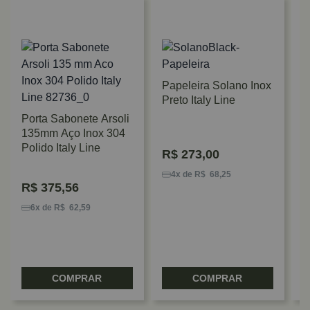
Papeleira Solano Inox
Preto Italy Line
Porta Sabonete Arsoli
135mm Aço Inox 304
T
Polido Italy Line
R$
273,00
3
M
4x de R$ 68,25
R$
375,56
6x de R$ 62,59
COMPRAR
COMPRAR