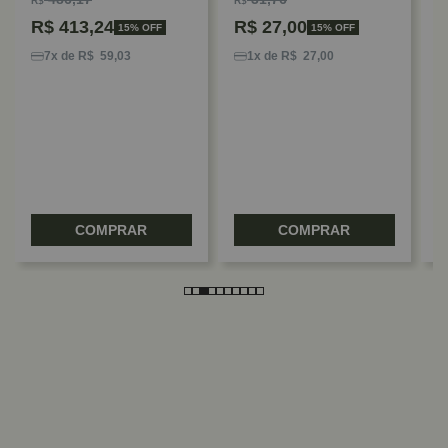
R$
R$
R$
413,24
R$
27,00
15% OFF
15% OFF
K
P
7x de R$ 59,03
1x de R$ 27,00
M
B
R
COMPRAR
COMPRAR