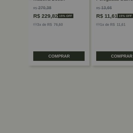
270,38
13,66
R$
R$
R$
229,82
R$
11,61
 OFF
15% OFF
15% OFF
6
3x de R$ 76,60
1x de R$ 11,61
RAR
COMPRAR
COMPRAR