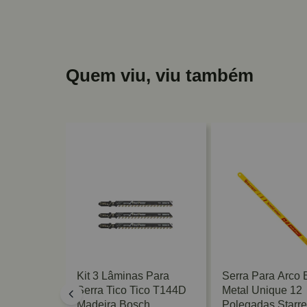
Quem viu, viu também
minas
Kit 3 Lâminas Para
Serra Para Arco B
co Tico
Serra Tico Tico T144D
Metal Unique 12
8BO Bosch
Madeira Bosch
Polegadas Starre