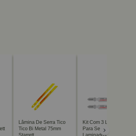
Lâmina De Serra Tico
Kit Com 3 Lâminas
ett
Tico Bi Metal 75mm
Para Serra Tico Tico
Starrett
Laminados T128BHM