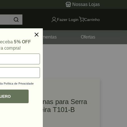
Nossas Lojas
Fazer Login
Carrinho
tes
Ferramentas
Ofertas
 receba
5% OFF
ra compra!
 da
Política de Privacidade
lique e veja!
ef: 57664
QUERO
Kit com 5 Lâminas para Serra
Tico Tico Madeira T101-B
Bosch