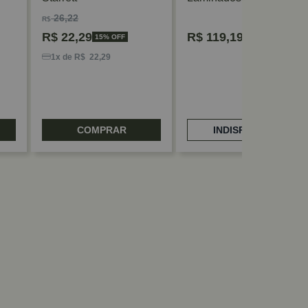
Bosch
26,22
R$
R$
22,29
R$
119,19
15% OFF
1x de R$ 22,29
COMPRAR
INDISPONÍVEL