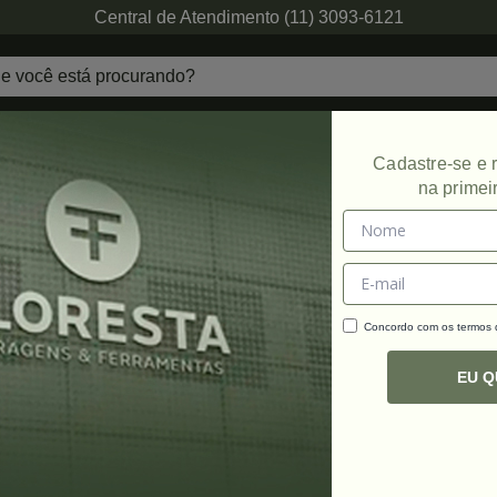
Central de Atendimento (11) 3093-6121
echaduras
Ferragens de Projetos
Ambien
Cadastre-se e
na primei
Promoção
Concordo com os termos
C
R
EU 