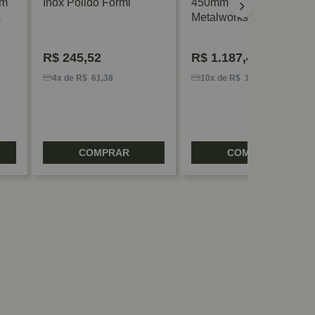
mm
Inox Polido Formi
450mm Cromado
s
Metalworks
R$
245,52
R$
1.187,47
4x de R$ 61,38
10x de R$ 118,74
COMPRAR
COMPRAR