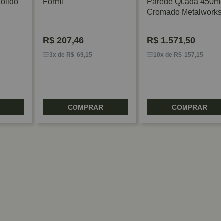
olido
Formi
Parede Quada 450
Cromado Metalwork
R$
207,46
R$
1.571,50
3x de R$ 69,15
10x de R$ 157,15
COMPRAR
COMPRAR