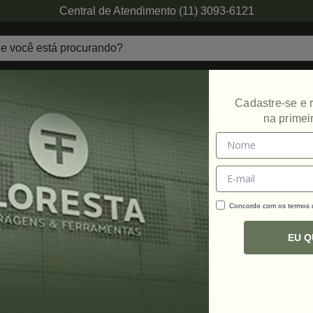
Central de Atendimento (11) 3093-6121
echaduras
Ferragens de Projetos
Ambien
Cadastre-se e
na primei
Concordo com os termos
C
R
EU 