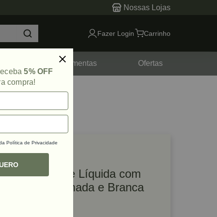
Nossas Lojas
Fazer Login
Carrinho
tes
Ferramentas
Ofertas
 receba
5% OFF
ra compra!
 da
Política de Privacidade
lique e veja!
ef: 31523
QUERO
Saboneteira Be Líquida com
Papeleira Cromada e Branca
Zen