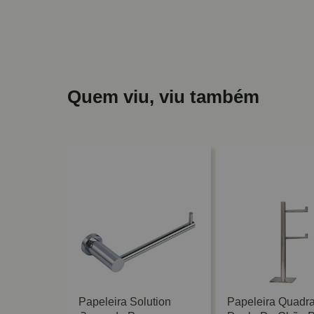
Quem viu, viu também
iculado De
Papeleira Solution
Papeleira Quadr