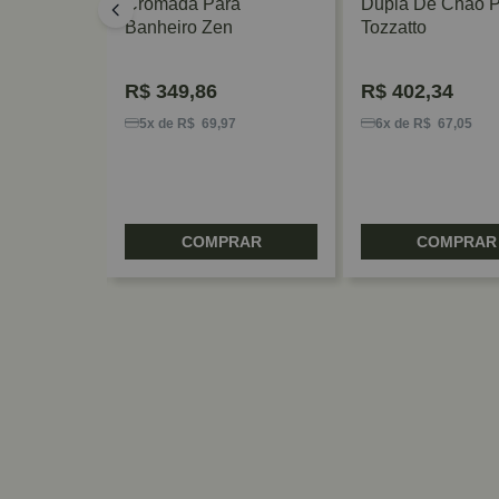
d 300mm
Cromada Para
Dupla De Chão P
alworks
Banheiro Zen
Tozzatto
R$
349,86
R$
402,34
,76
5x de R$ 69,97
6x de R$ 67,05
RAR
COMPRAR
COMPRAR