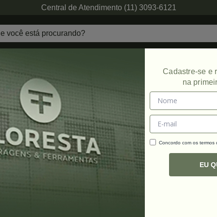
Central de Atendimento (11) 3093-6121
echaduras
Ferragens de Projetos
Ambien
Cadastre-se e
na primei
Concordo com os termos
C
R
EU 