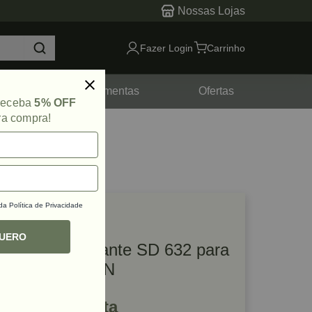
Nossas Lojas
Fazer Login
Carrinho
tes
Ferramentas
Ofertas
 receba
5% OFF
ra compra!
 da
Política de Privacidade
lique e veja!
ef: 62383
QUERO
Rodízio Deslizante SD 632 para
1 Porta FGV/TN
R$ 40,19 à vista