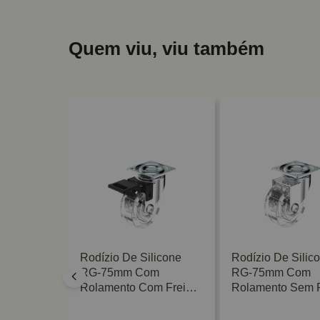
Quem viu, viu também
ilicone 75
Rodízio De Silicone
Rodízio De Silic
 Giratório
RG-75mm Com
RG-75mm Com
Metalnox
Rolamento Com Freio
Rolamento Sem F
Fgvtn
Fgvtn