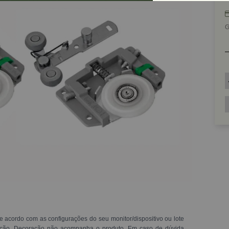
G
e acordo com as configurações do seu monitor/dispositivo ou lote
ração. Decoração não acompanha o produto. Em caso de dúvida