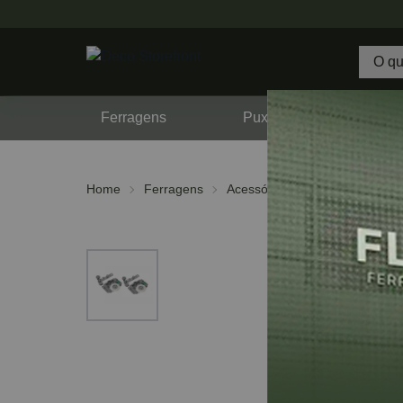
Ferragens
Puxadores
F
Home
Ferragens
Acessórios
Rodizios