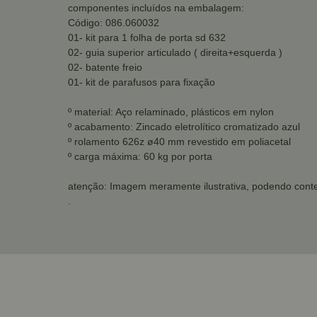
componentes incluídos na embalagem:
Código: 086.060032
01- kit para 1 folha de porta sd 632
02- guia superior articulado ( direita+esquerda )
02- batente freio
01- kit de parafusos para fixação
º material: Aço relaminado, plásticos em nylon
º acabamento: Zincado eletrolítico cromatizado azul
º rolamento 626z ø40 mm revestido em poliacetal
º carga máxima: 60 kg por porta
atenção: Imagem meramente ilustrativa, podendo conte
.