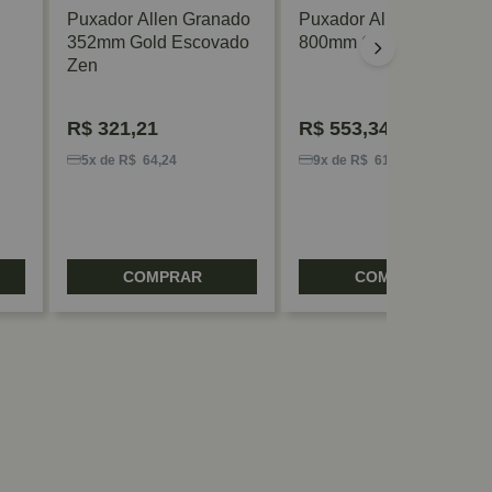
Puxador Allen Granado
Puxador Allen Granado
352mm Gold Escovado
800mm Gold Zen
Zen
R$
321,21
R$
553,34
5x de R$ 64,24
9x de R$ 61,48
COMPRAR
COMPRAR