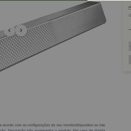
G
e acordo com as configurações do seu monitor/dispositivo ou lote
ração. Decoração não acompanha o produto. Em caso de dúvida