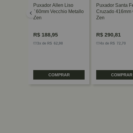
n Granado
Puxador Allen Liso
Puxador Santa F
 Zen
160mm Vecchio Metallo
Cruzado 416mm 
Zen
Zen
R$
188,95
R$
290,81
4
3x de R$ 62,98
4x de R$ 72,70
RAR
COMPRAR
COMPRAR