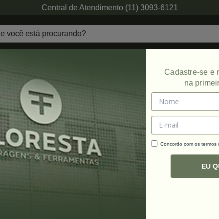
Central de Atendimento (11) 3093-6121
echaduras
Ferragens de Projetos
Ambien
Cadastre-se e
na primei
Concordo com os termos
C
R
EU 