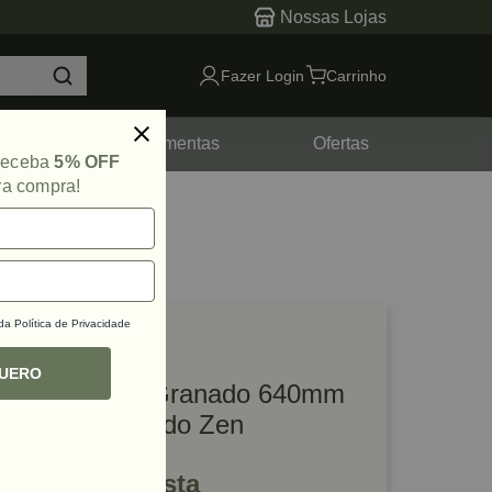
Nossas Lojas
Fazer Login
Carrinho
tes
Ferramentas
Ofertas
 receba
5% OFF
ra compra!
 da
Política de Privacidade
lique e veja!
ef: 52759
QUERO
Puxador Ken Granado 640mm
Cromo Escovado Zen
R$ 266,98 à vista