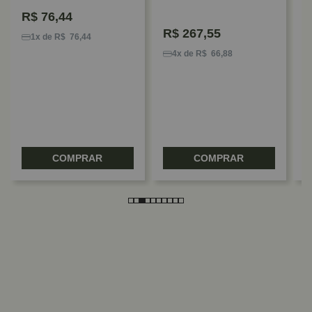
R$
76,44
P
R$
267,55
1
1x de R$ 76,44
E
4x de R$ 66,88
COMPRAR
COMPRAR