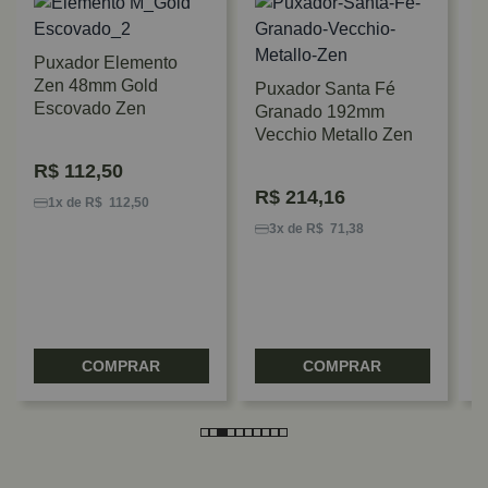
Puxador Elemento
Zen 48mm Gold
Puxador Santa Fé
Escovado Zen
Granado 192mm
Vecchio Metallo Zen
P
R$
112,50
C
R$
214,16
D
1x de R$ 112,50
3x de R$ 71,38
COMPRAR
COMPRAR