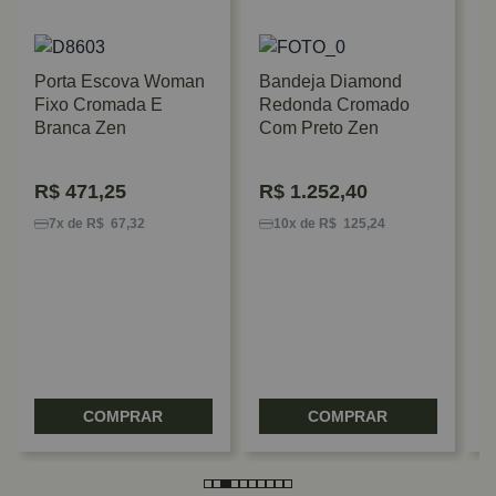
Porta Escova Woman
Bandeja Diamond
Fixo Cromada E
Redonda Cromado
Branca Zen
Com Preto Zen
R$
471,25
R$
1.252,40
P
F
7x de R$ 67,32
10x de R$ 125,24
B
Z
COMPRAR
COMPRAR