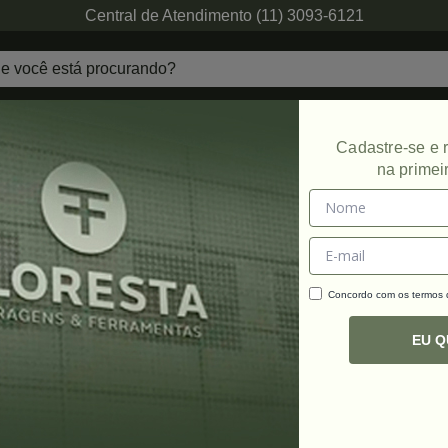
Central de Atendimento (11) 3093-6121
echaduras
Ferragens de Projetos
Ambien
Cadastre-se e
na primei
 Condimentos
Concordo com os termos
C
R
EU 