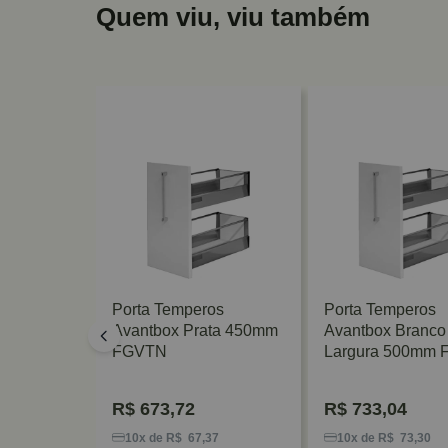
Quem viu, viu também
os
Porta Temperos
Porta Temperos
ata 500mm
Avantbox Prata 450mm
Avantbox Branco
FGVTN
Largura 500mm
R$
673,72
R$
733,04
33
10x de R$ 67,37
10x de R$ 73,30