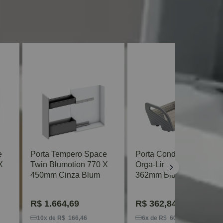
e
Porta Tempero Space
Porta Condimentos
X
Twin Blumotion 770 X
Orga-Line 120 X
450mm Cinza Blum
362mm Blum
R$
1.664,69
R$
362,84
10x de R$ 166,46
6x de R$ 60,47