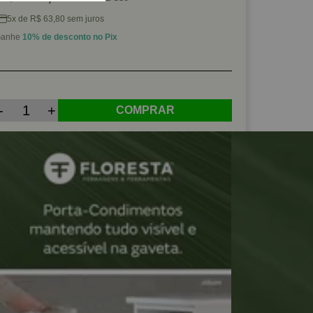
5x de R$ 63,80 sem juros
anhe
10% de desconto no Pix
-
+
COMPRAR