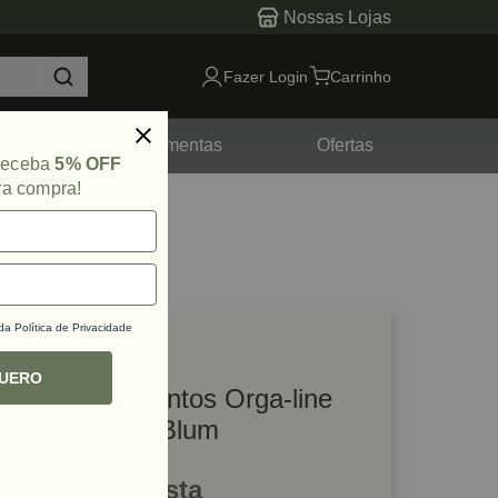
Nossas Lojas
Fazer Login
Carrinho
tes
Ferramentas
Ofertas
 receba
5% OFF
ra compra!
 da
Política de Privacidade
lique e veja!
ef: 29612
QUERO
Porta Condimentos Orga-line
120 x 312mm Blum
R$ 319,00 à vista