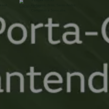
5
Lojas
físicas:
rasil
Pinheiros, Brás, Santo André,
Campinas e Sorocaba
ondimentos, tudo fica à mão exatamente onde se precisa.