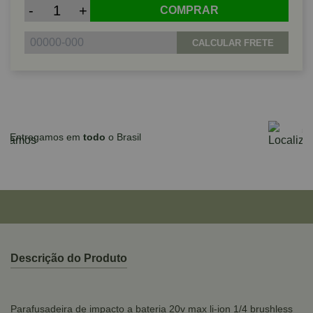
-
+
COMPRAR
CALCULAR FRETE
Parcele em até 10x sem juros no cartão
para compras acima de R$590,00
Descrição do Produto
Parafusadeira de impacto a bateria 20v max li-ion 1/4 brushless