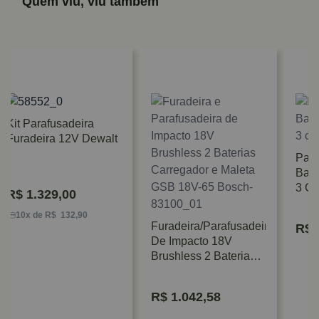
Quem viu, viu também
Kit Parafusadeira
Furadeira 12V Dewalt
Para
Bate
3 Co
R$
1.329,00
10x de R$ 132,90
Furadeira/Parafusadeira
R$
3
De Impacto 18V
Brushless 2 Baterias
Carregador E Maleta
GSB 18V-65 Bosch
R$
1.042,58