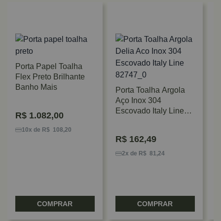
Porta Papel Toalha
Flex Preto Brilhante
Banho Mais
Porta Toalha Argola
Aço Inox 304
T
Escovado Italy Line
R$
1.082,00
6
Delia
M
10x de R$ 108,20
R$
162,49
2x de R$ 81,24
COMPRAR
COMPRAR