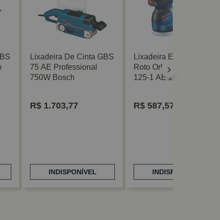
GBS
Lixadeira De Cinta GBS
Lixadeira Excêntrica
m
75 AE Professional
Roto Orbital Bosch GEX
750W Bosch
125-1 AE 220V 250W
Bosch
R$
1.703,77
R$
587,57
INDISPONÍVEL
INDISPONÍVEL