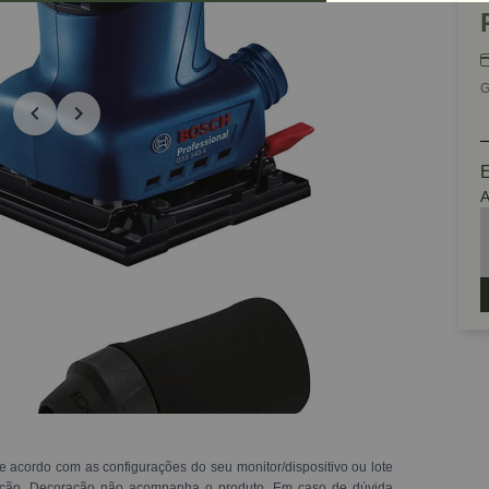
G
E
A
e acordo com as configurações do seu monitor/dispositivo ou lote
ração. Decoração não acompanha o produto. Em caso de dúvida