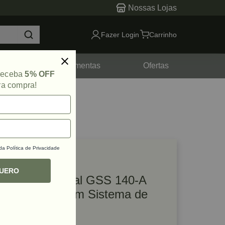
Nossas Lojas
Fazer Login
Carrinho
tes
Ferramentas
Ofertas
 receba
5% OFF
ra compra!
 da
Política de Privacidade
lique e veja!
ef: 76425
QUERO
Lixadeira Orbital GSS 140-A
220W 127V com Sistema de
Coleta Bosch