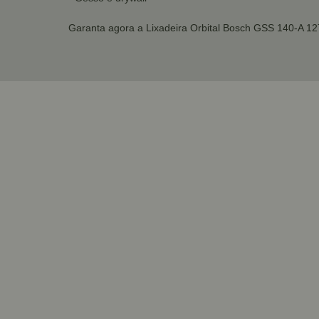
Garanta agora a Lixadeira Orbital Bosch GSS 140-A 127