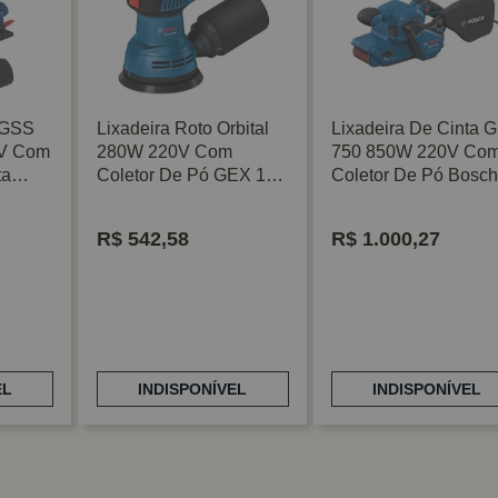
l GSS
Lixadeira Roto Orbital
Lixadeira De Cinta 
7V Com
280W 220V Com
750 850W 220V Co
ta
Coletor De Pó GEX 125
Coletor De Pó Bosch
Bosch
R$
542,58
R$
1.000,27
EL
INDISPONÍVEL
INDISPONÍVEL