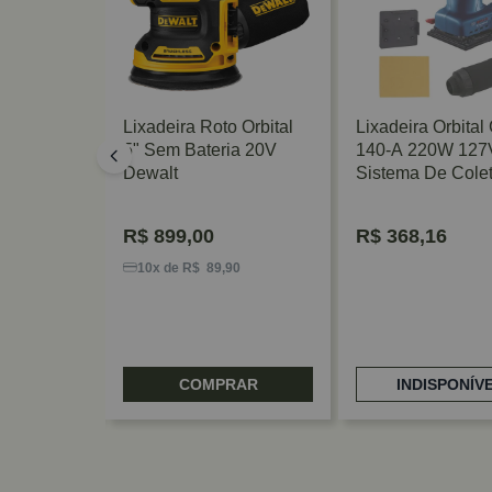
ular 7p
Lixadeira Roto Orbital
Lixadeira Orbita
Dewalt
5" Sem Bateria 20V
140-A 220W 12
Dewalt
Sistema De Cole
Bosch
R$
899,00
R$
368,16
,90
10x de R$ 89,90
RAR
COMPRAR
INDISPONÍV