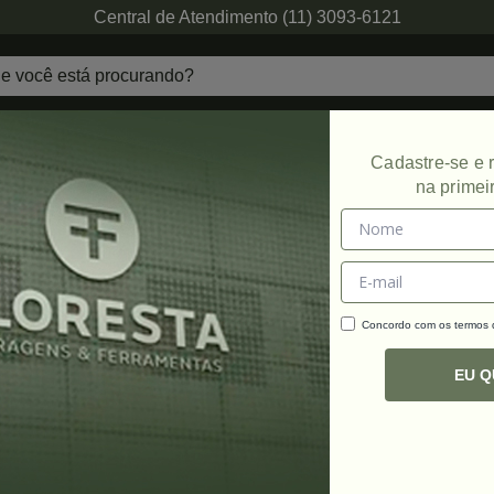
Central de Atendimento (11) 3093-6121
echaduras
Ferragens de Projetos
Ambien
Cadastre-se e
na primei
xadeiras
Concordo com os termos
C
R
EU 