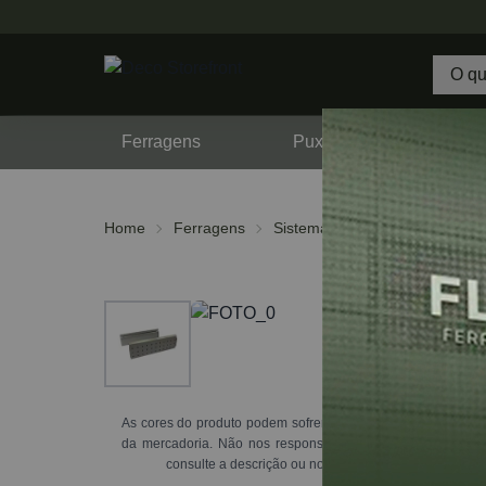
Ferragens
Puxadores
F
Home
Ferragens
Sistemas de Gavetas
As cores do produto podem sofrer variações de tonalidade d
da mercadoria. Não nos responsabilizamos por essa alte
consulte a descrição ou nossos vendedores através d