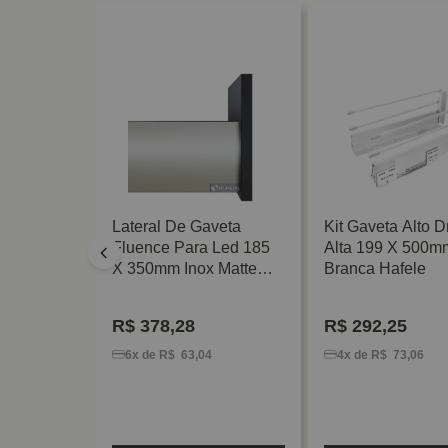
veta
Lateral De Gaveta
Kit Gaveta Alto 
 X 300mm
Fluence Para Led 185
Alta 199 X 500m
ometal
X 350mm Inox Matte
Branca Hafele
Rometal
R$
378,28
R$
292,25
9
6x de R$ 63,04
4x de R$ 73,06