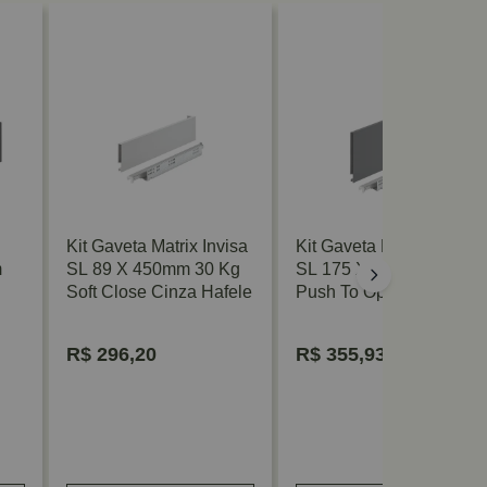
Kit Gaveta Matrix Invisa
Kit Gaveta Matrix Invisa
m
SL 89 X 450mm 30 Kg
SL 175 X 550mm 30 Kg
Soft Close Cinza Hafele
Push To Open Antrácito
Hafele
R$
296,20
R$
355,93