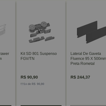
Drawer
Kit SD 801 Suspenso
Lateral De Gaveta
m
FGV/TN
Fluence 95 X 500m
Preta Rometal
R$
90,90
R$
244,37
1x de R$ 90,90