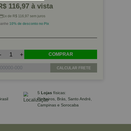
R$ 116,97 à vista
1x de R$ 116,97 sem juros
anhe
10% de desconto no Pix
-
+
COMPRAR
CALCULAR FRETE
5
Lojas
físicas:
rasil
Pinheiros, Brás, Santo André,
Campinas e Sorocaba