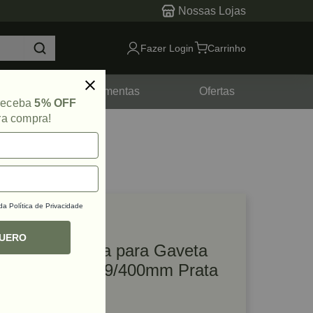
Nossas Lojas
Fazer Login
Carrinho
tes
Ferramentas
Ofertas
 receba
5% OFF
ra compra!
 da
Política de Privacidade
lique e veja!
ef: 48684
QUERO
Lateral Metálica para Gaveta
Alto Drawer 199/400mm Prata
Hafele