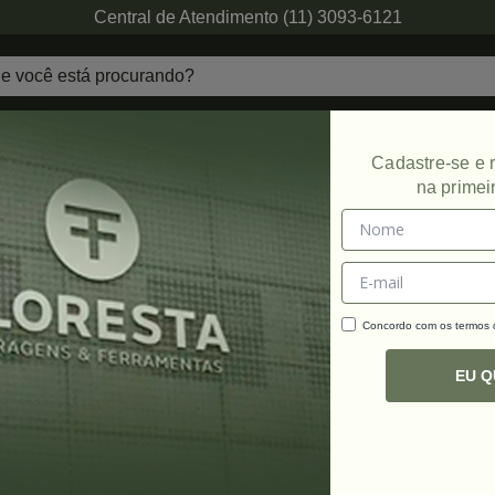
Central de Atendimento (11) 3093-6121
echaduras
Ferragens de Projetos
Ambien
Cadastre-se e
na primei
Promoção
Concordo com os termos
C
R
EU 
e acordo com as configurações do seu monitor/dispositivo ou lote
ração. Decoração não acompanha o produto. Em caso de dúvida
os canais de atendimento. Imagens meramente ilustrativas.