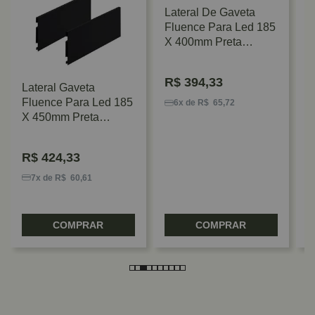
Lateral De Gaveta
Fluence Para Led 185
X 400mm Preta
Rometal
R$
394,33
Lateral Gaveta
K
Fluence Para Led 185
D
6x de R$ 65,72
X 450mm Preta
5
Rometal
R$
424,33
7x de R$ 60,61
COMPRAR
COMPRAR