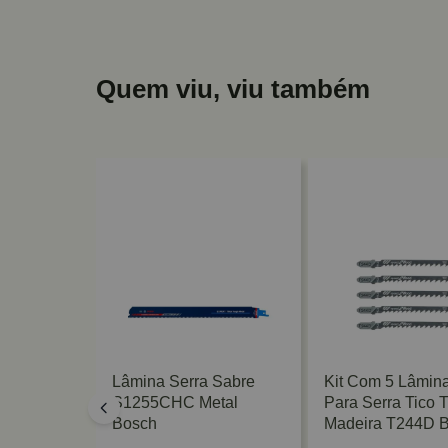
Quem viu, viu também
a Circular
Lâmina Serra Sabre
Kit Com 5 Lâmin
rdless
S1255CHC Metal
Para Serra Tico T
4D Bosch
Bosch
Madeira T244D 