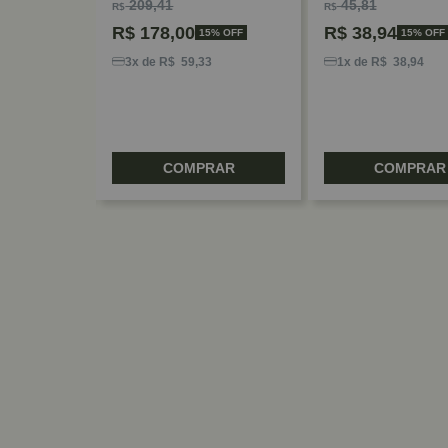
209,41
45,81
R$
R$
R$
178,00
R$
38,94
5% OFF
15% OFF
15% OFF
0
3x de R$ 59,33
1x de R$ 38,94
RAR
COMPRAR
COMPRAR