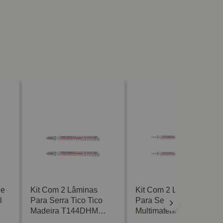
De
Kit Com 2 Lâminas
Kit Com 2 Lâminas
l
Para Serra Tico Tico
Para Serra Tico Tico
Madeira T144DHM
Multimaterial T367XHM
Bosch
Bosch