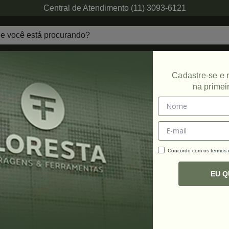
Central de Atendimento (11) 3093-6121
echaduras
Ferragens de Projetos
Ambien
Cadastre-se e
na primei
Promoção
Concordo com os termos
C
R
EU 