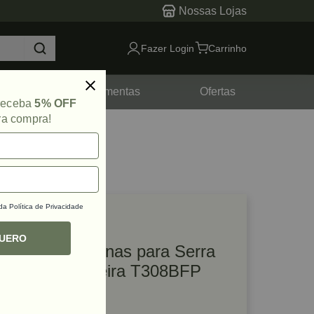
Nossas Lojas
Fazer Login
Carrinho
tes
Ferramentas
Ofertas
 receba
5% OFF
ra compra!
 da
Política de Privacidade
lique e veja!
ef: 69368
QUERO
Kit com 2 Lâminas para Serra
Tico Tico Madeira T308BFP
Bosch