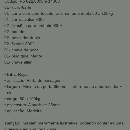
Código: Ro 82tp9009fe 14368
01- kit ro-82 fe
01- carro com amortecedor acionamento duplo 80 a 100kg
01- carro avulso 9002
02- fixações para embutir 9009
02- batedor
02- pescador duplo
02- fixador 8002
01- chave de boca
01- pino guia inferior
01- chave allen
• linha: Royal
• aplicação: Porta de passagem
• largura: Mínima da porta 650mm - refere-se ao amortecedor +
freio
• carga: 80 a 100kg
• espessura: A partir de 25mm
• aplicação: Madeira
atenção: Imagem meramente ilustrativa, podendo conter alguma
diferença em sua tonalidade.