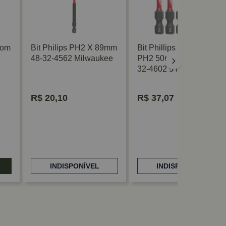
Com
Bit Philips PH2 X 89mm
Bit Phillips Shockwave
48-32-4562 Milwaukee
PH2 50mm 5 Peças 48-
32-4602 5 Milwaukee
R$
20,10
R$
37,07
INDISPONÍVEL
INDISPONÍVEL