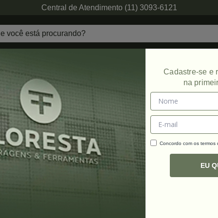
Central de Atendimento (11) 3093-6121
echaduras
Ferragens de Projetos
Ambien
Cadastre-se e
na primei
Promoção
Concordo com os termos
C
R
EU 