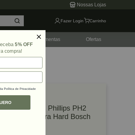
Nossas Lojas
Fazer Login
Carrinho
tes
Ferramentas
Ofertas
 receba
5% OFF
ra compra!
 da
Política de Privacidade
lique e veja!
ef: 76326
QUERO
Kit com 60 Bits Phillips PH2
51mm Eco Extra Hard Bosch
R$ 386,03