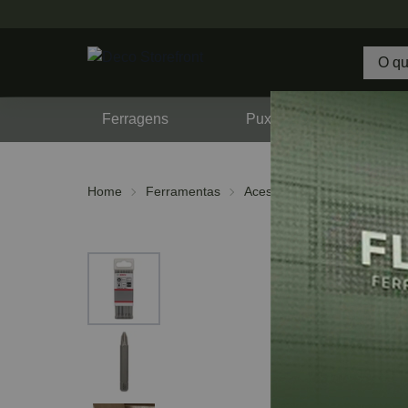
Ferragens
Puxadores
F
Home
Ferramentas
Acessórios
Bits e Pontas