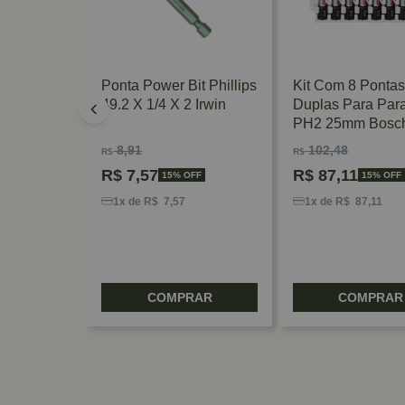
eças Para
Ponta Power Bit Phillips
Kit Com 8 Pontas
m Guia
49.2 X 1/4 X 2 Irwin
Duplas Para Para
walt
PH2 25mm Bosc
8,91
102,48
R$
R$
R$
7,57
R$
87,11
15% OFF
15% OFF
9
1x de R$ 7,57
1x de R$ 87,11
RAR
COMPRAR
COMPRAR