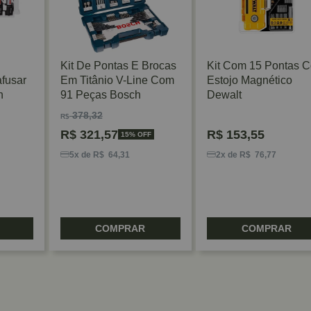
Kit De Pontas E Brocas
Kit Com 15 Pontas 
fusar
Em Titânio V-Line Com
Estojo Magnético
h
91 Peças Bosch
Dewalt
378,32
R$
R$
321,57
R$
153,55
15% OFF
5x de R$ 64,31
2x de R$ 76,77
COMPRAR
COMPRAR