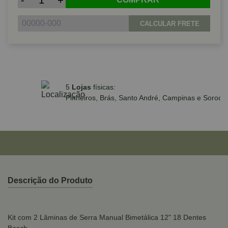
-
+
CALCULAR FRETE
10% off no PI
m até 10x sem juros no cartão
*Exceto para p
ras acima de R$590,00
ZEN
Descrição do Produto
Kit com 2 Lâminas de Serra Manual Bimetálica 12" 18 Dentes