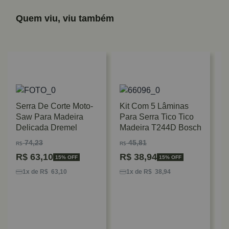
Quem viu, viu também
Serra De Corte Moto-
Kit Com 5 Lâminas
Saw Para Madeira
Para Serra Tico Tico
Delicada Dremel
Madeira T244D Bosch
74,23
45,81
R$
R$
R$
63,10
R$
38,94
15% OFF
15% OFF
K
S
1x de R$ 63,10
1x de R$ 38,94
E
S
R