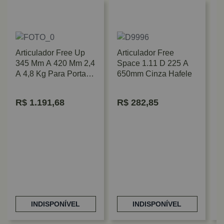
Articulador Free Up
Articulador Free
345 Mm A 420 Mm 2,4
Space 1.11 D 225 A
A 4,8 Kg Para Portas
650mm Cinza Hafele
Basculantes Hafele
R$
1.191,68
R$
282,85
K
F
1
INDISPONÍVEL
INDISPONÍVEL