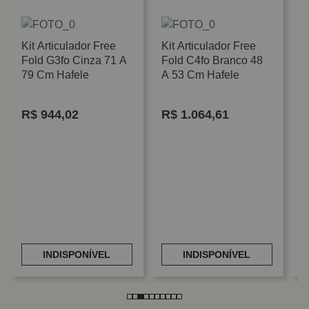
Kit Articulador Free
Kit Articulador Free
Fold G3fo Cinza 71 A
Fold C4fo Branco 48
79 Cm Hafele
A 53 Cm Hafele
R$
944,02
R$
1.064,61
A
4
A
B
INDISPONÍVEL
INDISPONÍVEL