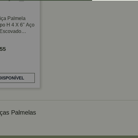
iça Palmela
po H 4 X 6" Aço
Escovado
55
DISPONÍVEL
ças Palmelas