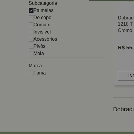
Subcategoria
Palmelas
De copo
Dobrad
1218 Ti
Comum
Cromo 
Invisível
Fama
Acessórios
Pivôs
R$
55,
Mola
Marca
Fama
IN
Dobradi