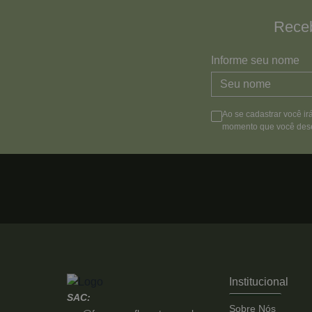
Receb
Informe seu nome
Ao se cadastrar você ir
momento que você dese
Institucional
SAC:
Sobre Nós