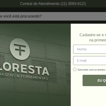
Central de Atendimento (11) 3093-6121
echaduras
Ferragens de Projetos
Ambien
Cadastre-se e
na primei
UTOS ENCONTRADOS
Concordo com os termos
EU 