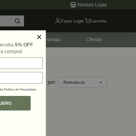
Nossas Lojas
Fazer Login
Carrinho
tes
Ferramentas
Ofertas
 receba
5% OFF
ra compra!
Ordenar por:
 da
Política de Privacidade
QUERO