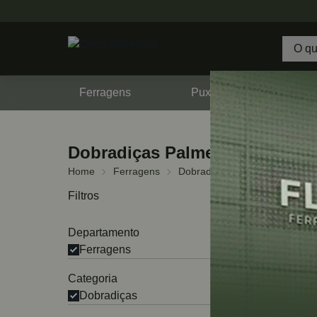
Ferragens
Puxadores
F
Dobradiças Palmelas
Home
Ferragens
Dobradiças
Palmelas
1 PROD
Filtros
Departamento
Ferragens
Categoria
Dobradiças