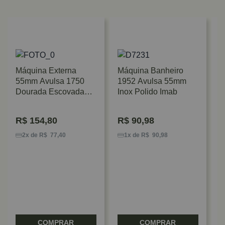
Máquina Externa
Máquina Banheiro
55mm Avulsa 1750
1952 Avulsa 55mm
Dourada Escovada
Inox Polido Imab
Com Cilindro Imab
R$
154,80
R$
90,98
M
5
2x de R$ 77,40
1x de R$ 90,98
P
COMPRAR
COMPRAR