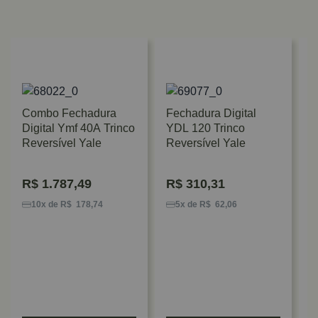
Combo Fechadura
Fechadura Digital
Digital Ymf 40A Trinco
YDL 120 Trinco
Reversível Yale
Reversível Yale
R$
1.787,49
R$
310,31
C
D
10x de R$ 178,74
5x de R$ 62,06
T