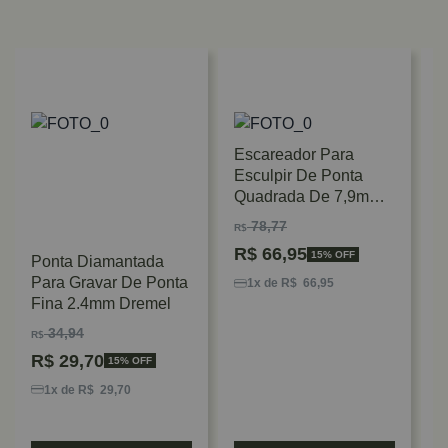
Escareador Para
Esculpir De Ponta
Quadrada De 7,9mm
Dremel
78,77
R$
R$
66,95
15% OFF
Ponta Diamantada
E
Para Gravar De Ponta
1
1x de R$ 66,95
Fina 2.4mm Dremel
3
34,94
R$
R
R$
29,70
15% OFF
1x de R$ 29,70