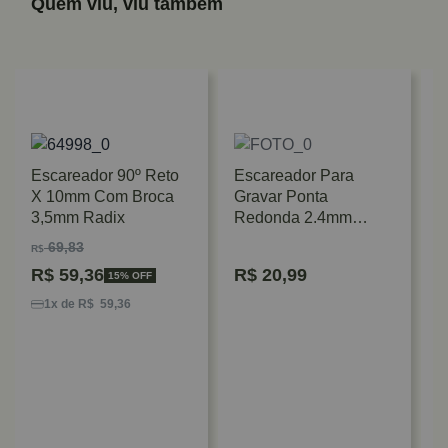
Quem viu, viu também
Escareador 90º Reto
Escareador Para
X 10mm Com Broca
Gravar Ponta
3,5mm Radix
Redonda 2.4mm
Dremel
69,83
R$
R$
59,36
R$
20,99
15% OFF
P
G
1x de R$ 59,36
R