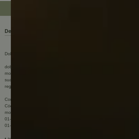
Descrição do Produto
Dobradiça Inox Click Slow 35mm 95º Reta Renna
dobradiça renna ângulo de abertura 95º com sistema de
montagem click e amortecedor incorporado para fechamento
suave das portas. Utiliza calço com dupla linha de fixação e
regulagem.
Componentes incluídos na embalagem:
Código: 3.650.1151
modelo: Com amortecimento com calco 4 furos
01- dobradiça renna com amortecedor reta inox
01- calço
• acabamento: Aço inox