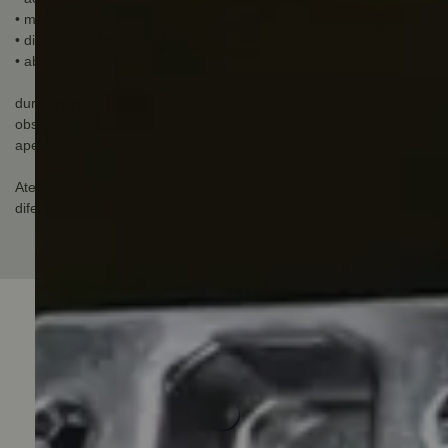
• material: Aço inox
• diâmetro do caneco: 35 mm
• abertura: 95°
durabilidade pelo fabricante: 80.000 ciclos
observação sobre a durabilidade pelo fabricante: Garantia
apenas para defeito de fabricação, não cobre mal uso.
Atenção: Imagem meramente ilustrativa, podendo conter alguma
diferença em sua tonalidade.
Avaliações do Produto