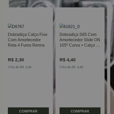
Dobradiça Calço Fixo
Dobradiça S65 Com
Com Amortecedor
Amortecedor Slide ON
Reta 4 Furos Renna
105º Curva + Calço 4
Furos Hardt
R$
2,30
R$
4,40
D
C
1x de R$ 2,30
1x de R$ 4,40
A
COMPRAR
COMPRAR