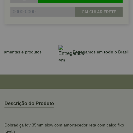
CALCULAR FRETE
Parcele em até 10x sem juros no cartão
para compras acima de R$590,00
Descrição do Produto
Dobradiça fgv 35mm slow com amortecedor reta com calço fixo
fgv/tn