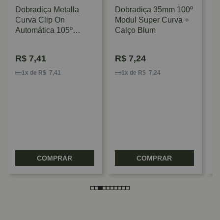
Dobradiça Metalla
Dobradiça 35mm 100º
Curva Clip On
Modul Super Curva +
Automática 105º
Calço Blum
Hafele
R$
7,41
R$
7,24
K
R
1x de R$ 7,41
1x de R$ 7,24
C
C
F
COMPRAR
COMPRAR