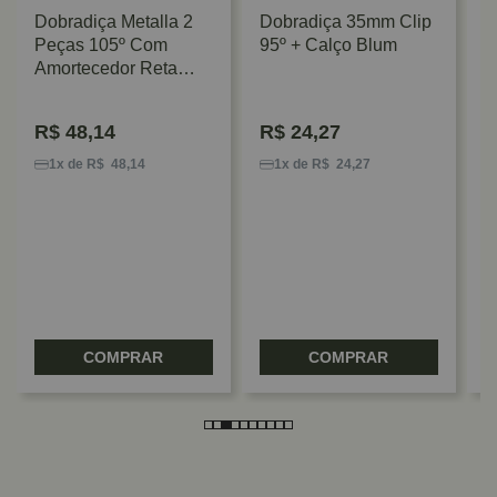
Dobradiça Metalla 2
Dobradiça 35mm Clip
Peças 105º Com
95º + Calço Blum
Amortecedor Reta
Inox Hafele
R$
48,14
R$
24,27
D
4
1x de R$ 48,14
1x de R$ 24,27
A
U
COMPRAR
COMPRAR