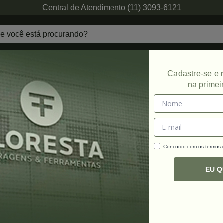
Central de Atendimento (11) 3093-6121
echaduras
Ferragens de Projetos
Ambien
Cadastre-se e
na primei
Concordo com os termos
C
R
EU 