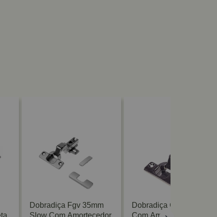
Dobradiça Fgv 35mm
Dobradiça Calço Fixo
ta
Slow Com Amortecedor
Com Amortecedor