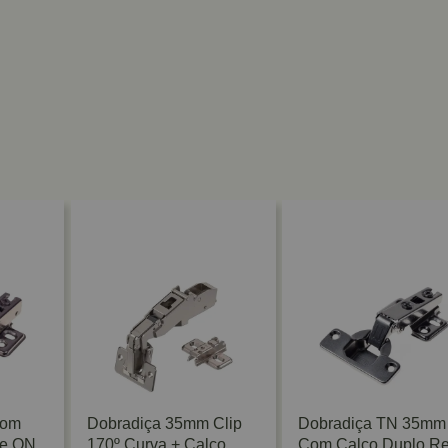
Com
Dobradiça 35mm Clip
Dobradiça TN 35mm
de ON
170º Curva + Calço
Com Calco Duplo Re