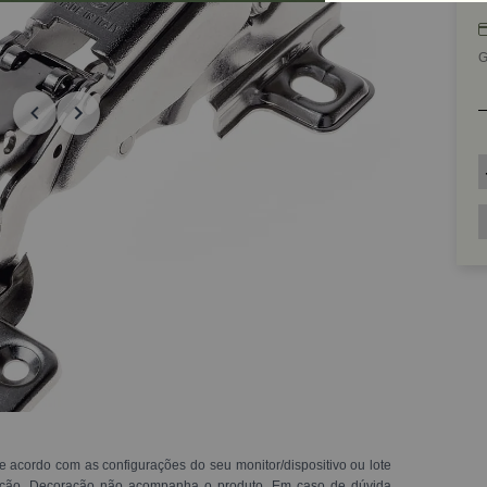
G
e acordo com as configurações do seu monitor/dispositivo ou lote
ração. Decoração não acompanha o produto. Em caso de dúvida