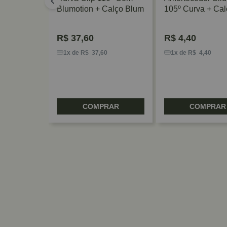
05º Hafele
Blumotion + Calço Blum
105º Curva + Cal
Furos Hardt
R$
37,60
R$
4,40
1x de R$ 37,60
1x de R$ 4,40
RAR
COMPRAR
COMPRAR