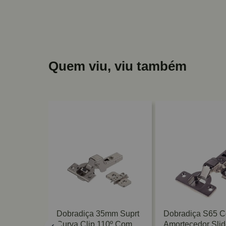
Quem viu, viu também
talla
Dobradiça 35mm Suprt
Dobradiça S65 
Clip On
Curva Clip 110º Com
Amortecedor Sli