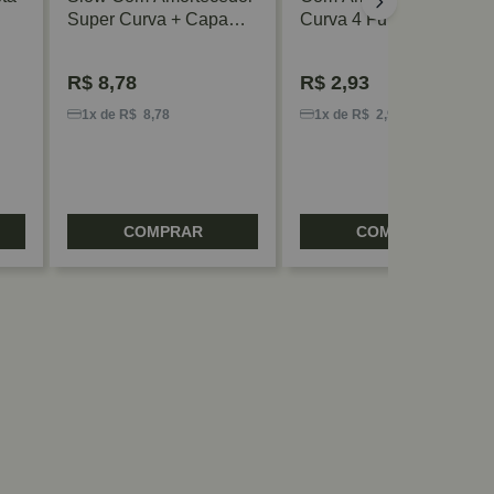
Super Curva + Capa
Curva 4 Furos Inox
FGV/TN
Renna
R$
8,78
R$
2,93
1x de R$ 8,78
1x de R$ 2,93
COMPRAR
COMPRAR