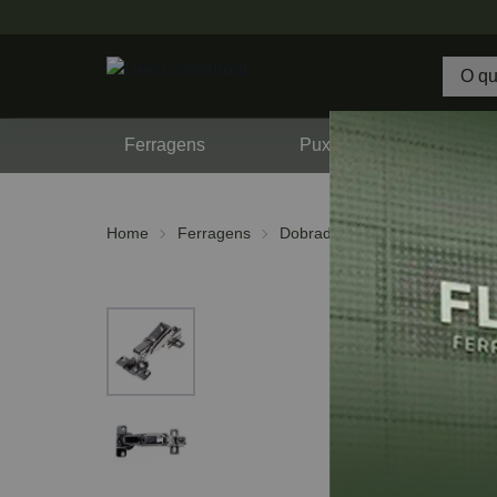
Ferragens
Puxadores
F
Home
Ferragens
Dobradiças
De copo