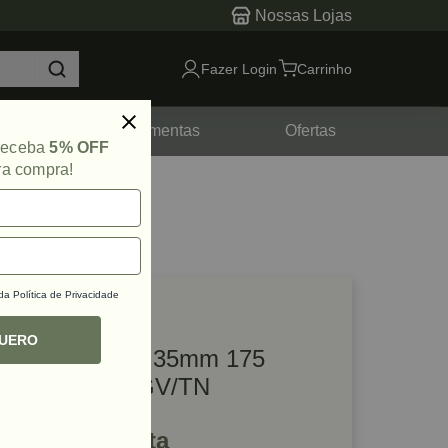
Nossas Lojas
Fazer Login
Carrinho
tes
Ferramentas
Ofertas
 receba
5% OFF
ra compra!
 da
Política de Privacidade
lique e veja!
ef: 08843
QUERO
Dobradiça Fgv 35mm 175
Graus Reta FGV/TN
R$ 24,21 à vista