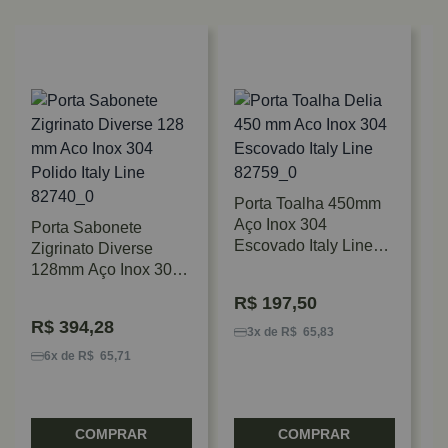
Porta Toalha 450mm
Aço Inox 304
Porta Sabonete
T
Escovado Italy Line
Zigrinato Diverse
A
Delia
128mm Aço Inox 304
C
Polido Italy Line
R$
197,50
R$
394,28
3x de R$ 65,83
6x de R$ 65,71
COMPRAR
COMPRAR