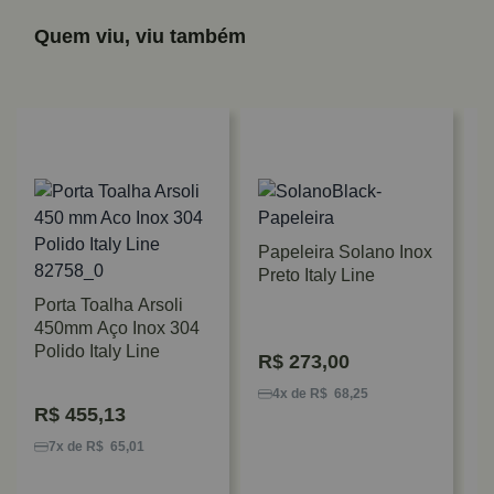
Quem viu, viu também
Papeleira Solano Inox
Preto Italy Line
Porta Toalha Arsoli
450mm Aço Inox 304
S
Polido Italy Line
R$
273,00
P
M
4x de R$ 68,25
R$
455,13
7x de R$ 65,01