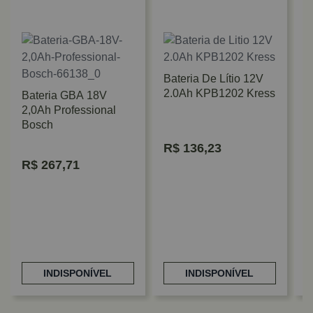
Bateria De Lítio 12V
2.0Ah KPB1202 Kress
Bateria GBA 18V
2,0Ah Professional
Bosch
B
R$
136,23
C
R$
267,71
M
INDISPONÍVEL
INDISPONÍVEL