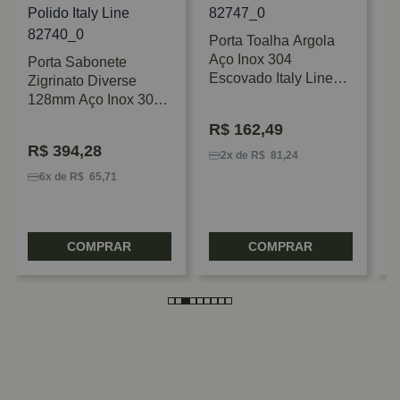
Porta Toalha Argola
Aço Inox 304
Porta Sabonete
P
Escovado Italy Line
Zigrinato Diverse
P
Delia
128mm Aço Inox 304
Polido Italy Line
R$
162,49
R$
394,28
2x de R$ 81,24
6x de R$ 65,71
COMPRAR
COMPRAR