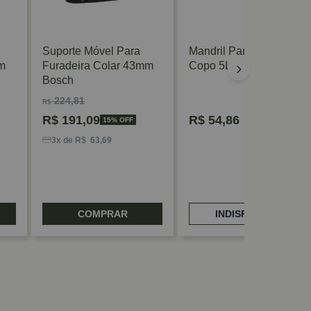
Suporte Móvel Para
Mandril Para Serra
m
Furadeira Colar 43mm
Copo 5L Lenox
Bosch
224,81
R$
R$
191,09
R$
54,86
15% OFF
3x de R$ 63,69
COMPRAR
INDISPONÍVEL