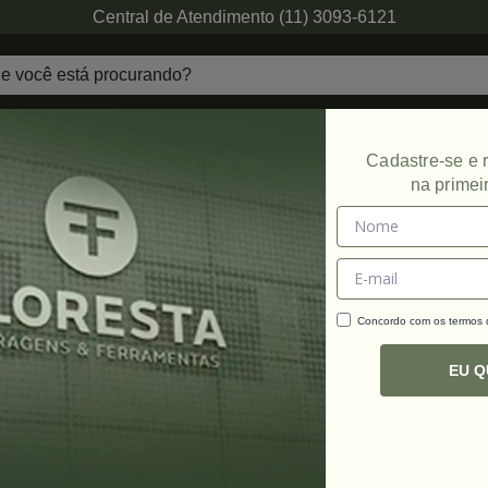
Central de Atendimento (11) 3093-6121
echaduras
Ferragens de Projetos
Ambien
Cadastre-se e
na primei
Promoção
Concordo com os termos
C
R
EU 