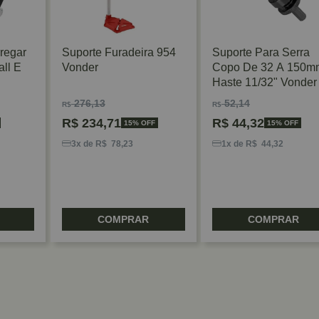
regar
Suporte Furadeira 954
Suporte Para Serra
ll E
Vonder
Copo De 32 A 150m
Haste 11/32" Vonder
276,13
52,14
R$
R$
R$
234,71
R$
44,32
15% OFF
15% OFF
3x de R$ 78,23
1x de R$ 44,32
COMPRAR
COMPRAR