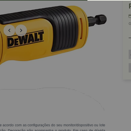
G
e acordo com as configurações do seu monitor/dispositivo ou lote
ração. Decoração não acompanha o produto. Em caso de dúvida