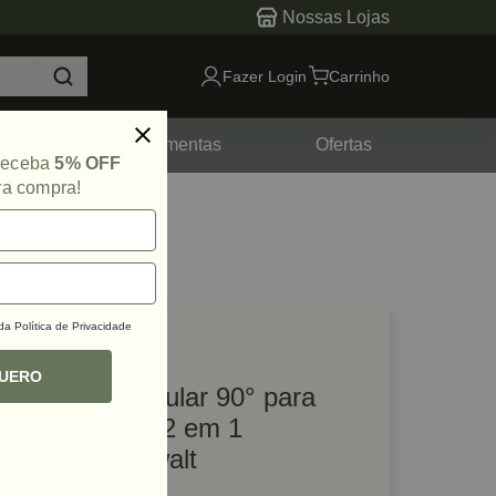
Nossas Lojas
Fazer Login
Carrinho
tes
Ferramentas
Ofertas
 receba
5% OFF
ra compra!
 da
Política de Privacidade
lique e veja!
ef: 75829
QUERO
Adaptador Angular 90° para
Parafusadeira 2 em 1
DWAMRA Dewalt