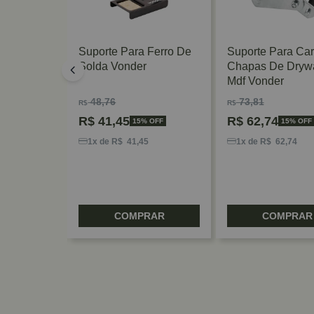
o Para
Suporte Para Ferro De
Suporte Para Car
Solda Vonder
Chapas De Drywa
199B
Mdf Vonder
48,76
73,81
R$
R$
R$
41,45
R$
62,74
 OFF
15% OFF
15% OFF
8
1x de R$ 41,45
1x de R$ 62,74
RAR
COMPRAR
COMPRAR