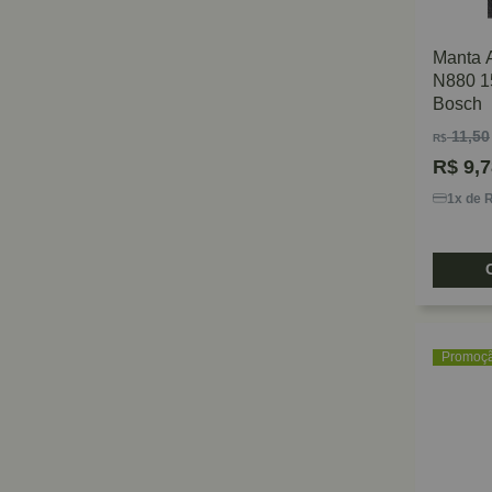
Politriz
Pinos e Grampos
Manta 
Grampo Sargento
N880 1
Grampeador
Bosch
Escaradores
11,50
R$
Arcos para Serras
R$
9,7
1x de 
Promoç