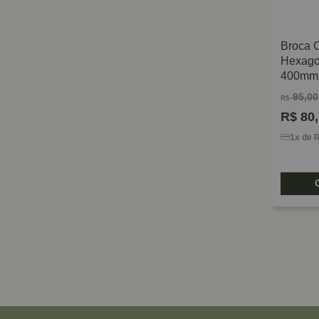
Broca 
Hexago
400mm 
Bosch
95,00
R$
R$
80,
1x de 