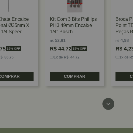
Chata Encaixe
Kit Com 3 Bits Phillips
Broca P
nal Ø35mm X
PH3 49mm Encaixe
Point T
1/4 Speed
1/4" Bosch
Peças 
52,61
4,98
R$
R$
75
R$
44,72
R$
4,2
15% OFF
15% OFF
R$ 80,75
1x de R$ 44,72
1x de R
COMPRAR
COMPRAR
C