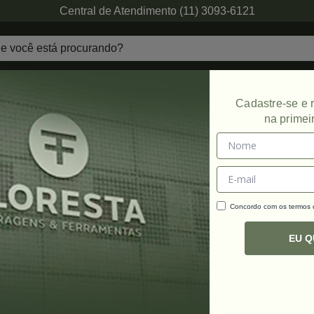
Central de Atendimento (11) 3093-6121
echaduras
Ferragens de Projetos
Ambien
Cadastre-se e
na primei
ODUTOS ENCONTRADOS
Promoção
Promoçã
Concordo com os termos
EU 