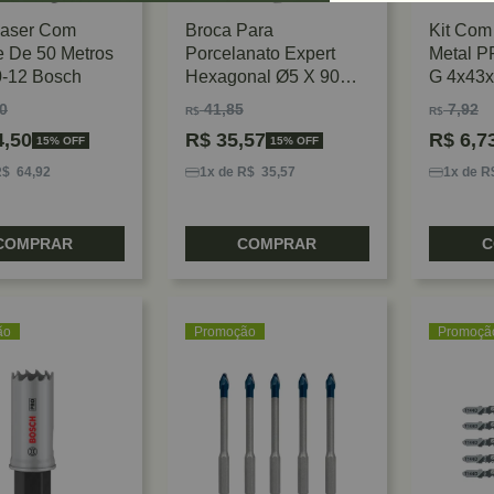
Laser Com
Broca Para
Kit Com
e De 50 Metros
Porcelanato Expert
Metal P
-12 Bosch
Hexagonal Ø5 X 90mm
G 4x43
Bosch
0
41,85
7,92
R$
R$
,50
R$
35,57
R$
6,7
15% OFF
15% OFF
R$ 64,92
1x de R$ 35,57
1x de R
COMPRAR
COMPRAR
C
ão
Promoção
Promoçã