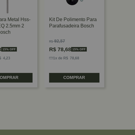
ara Metal Hss-
Kit De Polimento Para
EQ 2.5mm 2
Parafusadeira Bosch
Bosch
92,57
R$
3
R$
78,68
15% OFF
15% OFF
$ 4,23
1x de R$ 78,68
OMPRAR
COMPRAR