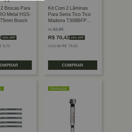
 2 Brocas Para
Kit Com 2 Lâminas
RO Metal HSS-
Para Serra Tico Tico
x75mm Bosch
Madeira T308BFP
Bosch
82,85
R$
3
R$
70,42
15% OFF
15% OFF
$ 6,73
1x de R$ 70,42
OMPRAR
COMPRAR
o
Promoção