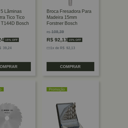
 5 Lâminas
Broca Fresadora Para
ra Tico Tico
Madeira 15mm
 T144D Bosch
Forstner Bosch
108,39
R$
24
R$
92,13
15% OFF
15% OFF
$ 39,24
1x de R$ 92,13
OMPRAR
COMPRAR
o
Promoção