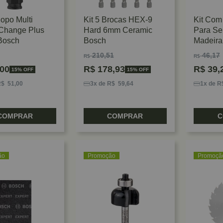
opo Multi
Kit 5 Brocas HEX-9
Kit Com
Change Plus
Hard 6mm Ceramic
Para Ser
Bosch
Bosch
Madeira
210,51
46,17
R$
R$
00
R$
178,93
R$
39,
15% OFF
15% OFF
R$ 51,00
3x de R$ 59,64
1x de R
COMPRAR
COMPRAR
C
ão
Promoção
Promoçã