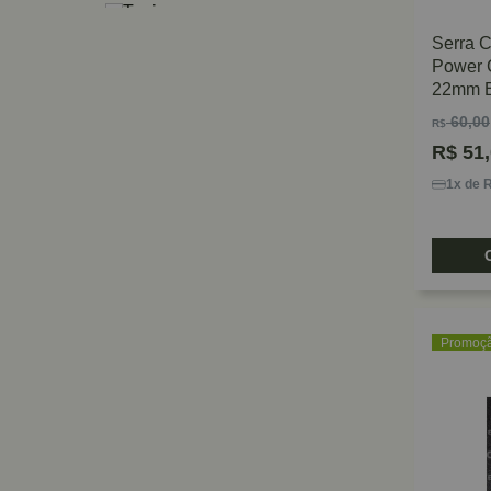
Tupias
Maletas e Caixas
Serra C
Esmerilhadeiras
Power 
22mm 
Conectores e Engates
Jardinagem
60,00
R$
Plainas
R$
51,
Marteletes
1x de 
Martelete
Multicortadoras
Suportes
Sopradores
Mandril
Aspirador de Pó
Promoç
Micro Retífica
Talhadeiras e Ponteiros
Jogos de Ferramentas
Detector
Bolsas e Mochilas
Bancada e Cavaletes