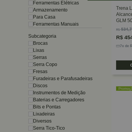
Ferramentas Elétricas
Trena 
Armazenamento
Alcanc
Para Casa
GLM 50
Ferramentas Manuais
534,7
R$
Subcategoria
R$
454
Brocas
7x de 
Lixas
Serras
Serra Copo
Fresas
Furadeiras e Parafusadeiras
Discos
Promoç
Instrumentos de Medição
Baterias e Carregadores
Bits e Pontas
Lixadeiras
Diversos
Serra Tico-Tico