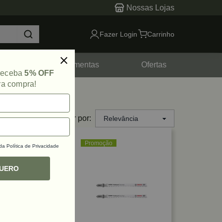
Nossas Lojas
Fazer Login
Carrinho
tes
Ferramentas
Ofertas
 receba
5% OFF
ra compra!
Ordenar por:
o
Promoção
 da
Política de Privacidade
QUERO