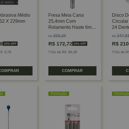
Abrasiva Médio
Fresa Meia Cana
Disco D
52 X 229mm
25,4mm Com
Circula
Rolamento Haste 6mm
24 Dent
Bosch
203,20
247,8
R$
R$
8
R$
172,72
R$
210
15% OFF
15% OFF
R$ 9,78
2x de R$ 86,36
3x de R
COMPRAR
COMPRAR
C
ão
Promoção
Promoçã