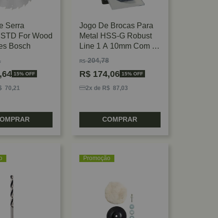
e Serra
Jogo De Brocas Para
r STD For Wood
Metal HSS-G Robust
es Bosch
Line 1 A 10mm Com 10
Peças Bosch
1
204,78
R$
,64
R$
174,06
15% OFF
15% OFF
$ 70,21
2x de R$ 87,03
OMPRAR
COMPRAR
o
Promoção