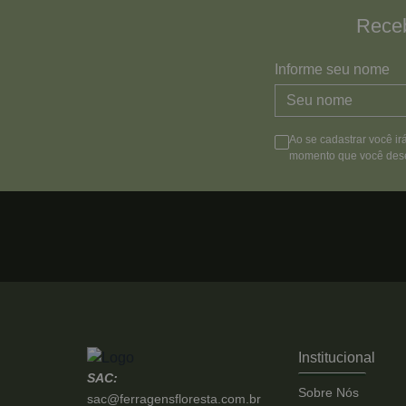
Receb
Informe seu nome
Ao se cadastrar você ir
momento que você dese
Institucional
SAC:
Sobre Nós
sac@ferragensfloresta.com.br