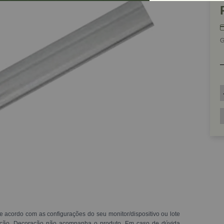
G
e acordo com as configurações do seu monitor/dispositivo ou lote
ração. Decoração não acompanha o produto. Em caso de dúvida