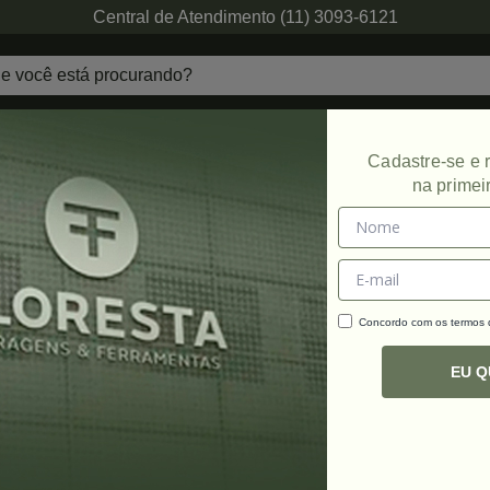
Central de Atendimento (11) 3093-6121
echaduras
Ferragens de Projetos
Ambien
Cadastre-se e
na primei
Concordo com os termos
C
R
EU 