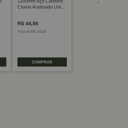
o
1200mm Aço Carbono
Cromo Acetinado União
Mundial
R$
44,56
1x de R$ 44,56
COMPRAR