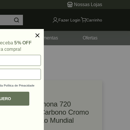
Nossas Lojas
Fazer Login
Carrinho
tes
Ferramentas
Ofertas
 receba
5% OFF
ra compra!
 da
Política de Privacidade
lique e veja!
ef: 23906
QUERO
Vara para Cremona 720
1200mm Aço Carbono Cromo
Acetinado União Mundial