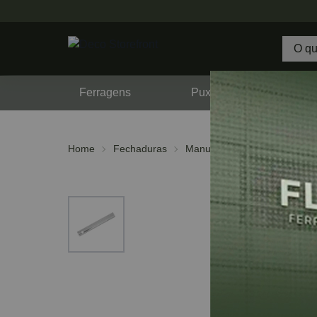
Ferragens
Puxadores
F
Home
Fechaduras
Manuais
Cremona