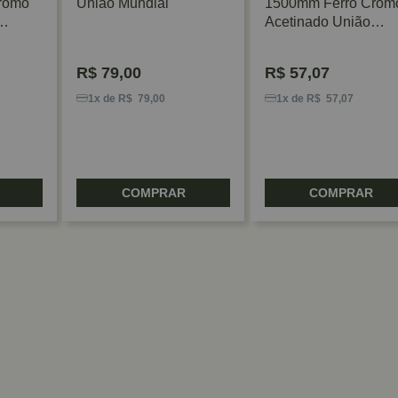
romo
União Mundial
1500mm Ferro Crom
Acetinado União
Mundial
R$
79,00
R$
57,07
1x de R$ 79,00
1x de R$ 57,07
COMPRAR
COMPRAR