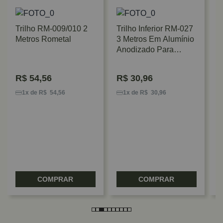
Trilho RM-009/010 2
Trilho Inferior RM-027
Metros Rometal
3 Metros Em Alumínio
Anodizado Para
Portas De Correr
Rometal
R$
54,56
R$
30,96
T
0
1x de R$ 54,56
1x de R$ 30,96
A
P
R
COMPRAR
COMPRAR