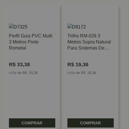
Perfil Guia PVC Multi
Trilho RM-026 3
3 Metros Preto
Metros Supra Natural
Rometal
Para Sistemas De
Portas De Correr
Rometal
R$
33,38
R$
19,36
C
B
1x de R$ 33,38
1x de R$ 19,36
P
O
COMPRAR
COMPRAR