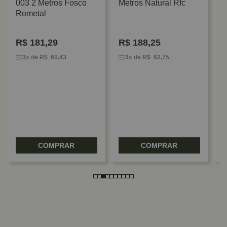
003 2 Metros Fosco
Metros Natural Rfc
Rometal
R$
181,29
R$
188,25
P
M
3x de R$ 60,43
3x de R$ 62,75
I
COMPRAR
COMPRAR