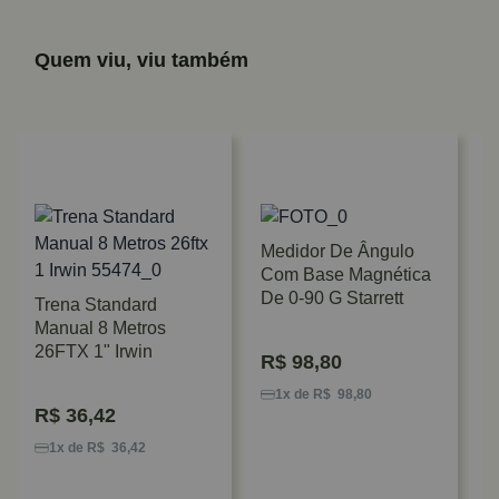
Quem viu, viu também
Medidor De Ângulo
Com Base Magnética
De 0-90 G Starrett
Trena Standard
Manual 8 Metros
26FTX 1" Irwin
R$
98,80
T
M
1x de R$ 98,80
R$
36,42
I
1x de R$ 36,42